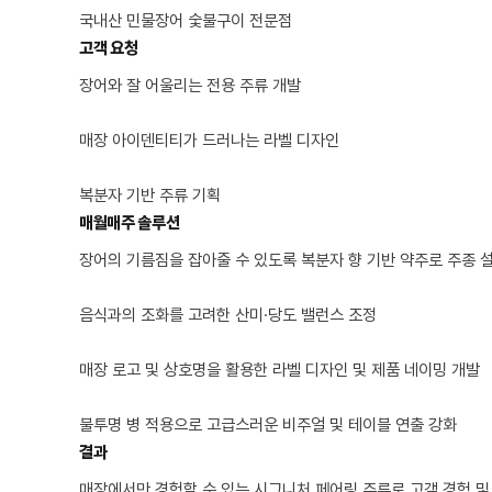
국내산 민물장어 숯불구이 전문점
고객 요청
장어와 잘 어울리는 전용 주류 개발

매장 아이덴티티가 드러나는 라벨 디자인

복분자 기반 주류 기획
매월매주 솔루션
장어의 기름짐을 잡아줄 수 있도록 복분자 향 기반 약주로 주종 설
음식과의 조화를 고려한 산미·당도 밸런스 조정

매장 로고 및 상호명을 활용한 라벨 디자인 및 제품 네이밍 개발

불투명 병 적용으로 고급스러운 비주얼 및 테이블 연출 강화
결과
매장에서만 경험할 수 있는 시그니처 페어링 주류로 고객 경험 및