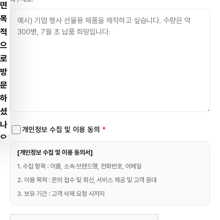
떤
목
적
으
로
방
문
하
셨
나
개인정보 수집 및 이용 동의
*
요?
[개인정보 수집 및 이용 동의서]
맞
1. 수집 항목 : 이름, 소속·브랜드명, 전화번호, 이메일
춤
술
2. 이용 목적 : 문의 접수 및 회신, 서비스 제공 및 고객 응대
을
3. 보유 기간 : 고객 삭제 요청 시까지
만
들
고
싶