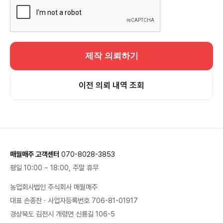
어
서
왔
어
요
대
제작 의뢰하기
략
적
인
제
이전 의뢰 내역 조회
작
비
용
이
궁
금
해
요
매월매주 고객센터
070-8028-3853
최
평일 10:00 ~ 18:00, 주말 휴무
소
수
농업회사법인 주식회사 매월매주
량
과
대표 손종찬 · 사업자등록번호 706-81-01917
제
작
경상북도 김천시 개령면 신룡길 106-5
기