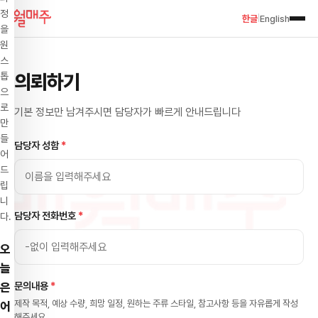
정
한글
English
|
을
원
스
의뢰하기
톱
으
로
기본 정보만 남겨주시면 담당자가 빠르게 안내드립니다
만
들
담당자 성함
*
어
드
립
니
담당자 전화번호
*
다.
오
늘
문의내용
*
은
제작 목적, 예상 수량, 희망 일정, 원하는 주류 스타일, 참고사항 등을 자유롭게 작성
어
해주세요.